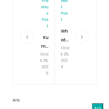
Pre
Nex
Viou
T
S
Pos
Pos
T
T
Wh
Ku
ats
ma
Oca
Ap
Oca
k 26,
rın
p
k 26,
202
Aile
veri
202
5
Üze
5
leri
rind
siliy
eki
or
Olu
Ara
mu
ms
Ara