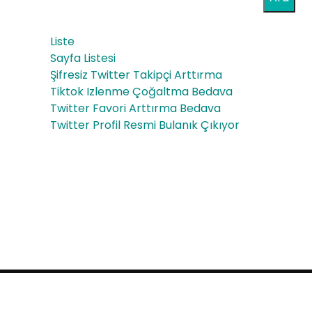
uz
Liste
Yan
Sayfa Listesi
sım
Şifresiz Twitter Takipçi Arttırma
Tiktok Izlenme Çoğaltma Bedava
ala
Twitter Favori Arttırma Bedava
rı
Twitter Profil Resmi Bulanık Çıkıyor
Proudly powered by WordPress