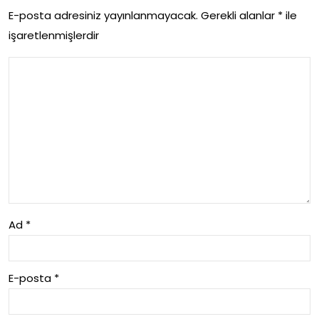
as
E-posta adresiniz yayınlanmayacak.
Gerekli alanlar
*
ile
ari
işaretlenmişlerdir
For
202
Res
6
tau
ran
ts
Ad
*
E-posta
*