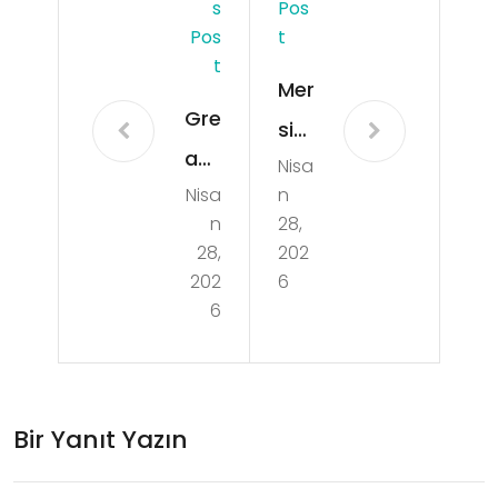
S
Pos
Pos
T
T
Mer
Gre
sin
ase
Nisa
Gu
Nisa
n
pro
nlu
n
28,
of
k
28,
202
Pa
202
6
Kira
6
per
lik
Bra
Suit
ndi
Ev
Bir Yanıt Yazın
ng
Firs
İde
atl