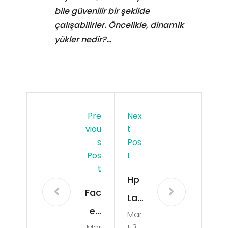
bile güvenilir bir şekilde
çalışabilirler. Öncelikle, dinamik
yükler nedir?…
Pre
Nex
Viou
T
S
Pos
Pos
T
T
Hp
Fac
Lap
eb
Mar
top
Mar
t 3,