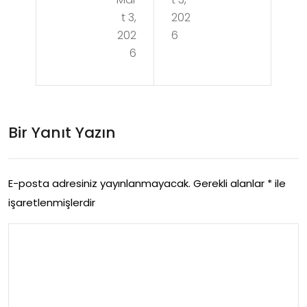
ook
Bat
t 3,
202
Rek
ary
202
6
lam
6
a
Hes
Sor
abi
unu
Sat
Bir Yanıt Yazın
in
Al
E-posta adresiniz yayınlanmayacak.
Gerekli alanlar
*
ile
ma
işaretlenmişlerdir
nin
Seo
ya
Kat