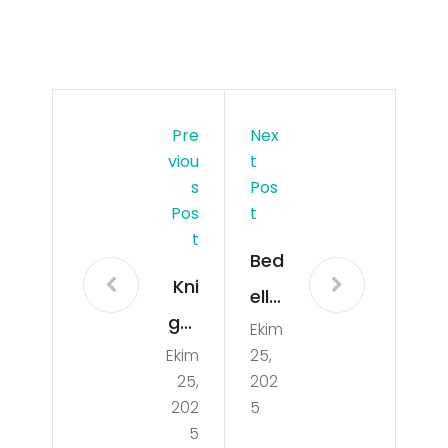
Pre
Nex
Viou
T
S
Pos
Pos
T
T
Bed
Kni
elli
ght
Ekim
Ask
Ekim
25,
Onli
erli
25,
202
ne
k
202
5
PvP
5
Wh