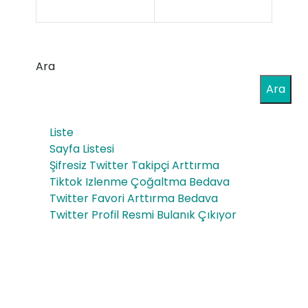
Ser
ats
verl
ap
ard
Ara
p
a
Ara
Gru
Prie
pla
Liste
st
rı
Sayfa Listesi
Des
Şifresiz Twitter Takipçi Arttırma
Gü
Tiktok Izlenme Çoğaltma Bedava
teğ
nce
Twitter Favori Arttırma Bedava
i
Twitter Profil Resmi Bulanık Çıkıyor
l
Nas
List
ıl
e
Ol