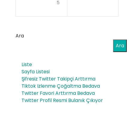
ğım
5
Zihi
lılığı
nse
Fizi
l
kse
Ara
Sa
l ve
Ara
ğlık
Ruh
Üze
Liste
sal
rind
Sayfa Listesi
Zar
Şifresiz Twitter Takipçi Arttırma
eki
Tiktok Izlenme Çoğaltma Bedava
arl
Uzu
Twitter Favori Arttırma Bedava
arı
Twitter Profil Resmi Bulanık Çıkıyor
n
Dö
ne
m