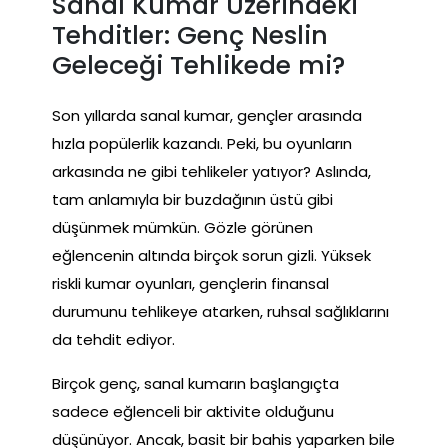
Sanal Kumar Üzerindeki
Tehditler: Genç Neslin
Geleceği Tehlikede mi?
Son yıllarda sanal kumar, gençler arasında
hızla popülerlik kazandı. Peki, bu oyunların
arkasında ne gibi tehlikeler yatıyor? Aslında,
tam anlamıyla bir buzdağının üstü gibi
düşünmek mümkün. Gözle görünen
eğlencenin altında birçok sorun gizli. Yüksek
riskli kumar oyunları, gençlerin finansal
durumunu tehlikeye atarken, ruhsal sağlıklarını
da tehdit ediyor.
Birçok genç, sanal kumarın başlangıçta
sadece eğlenceli bir aktivite olduğunu
düşünüyor. Ancak, basit bir bahis yaparken bile