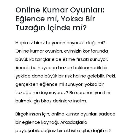
Online Kumar Oyunları:
Eğlence mi, Yoksa Bir
Tuzağın İçinde mi?
Hepimiz biraz heyecan arıyoruz, değil mi?
Online kumar oyunları, evimizin konforunda
büyük kazançlar elde etme fırsatı sunuyor.
Ancak, bu heyecan bazen beklenmedik bir
şekilde daha büyük bir risk haline gelebilir. Peki,
gerçekten eğlence mi sunuyor, yoksa bir
tuzağa mı düşürüyoruz? Bu sorunun yanıtını
bulmak için biraz derinlere inelim.
Birçok insan için, online kumar oyunları sadece
bir eğlence kaynağı. Arkadaşlarla
paylaşabileceğiniz bir aktivite gibi, değil mi?