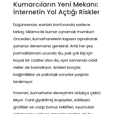
Kumarcıların Yeni Mekanı:
İnternetin Yol Açtığı Riskler
Düşünsenize, evinizin konforunda sadece
birkaç tıklama ile kumar oynamak mümkün!
Önceden, kumarhanelerin kapısını aşındırarak
şansınızı denemeniz gerekirdi. Artık her şey
parmaklarınızın ucunda. Bu, pek çok kişi için
büyük bir cazibe olsa da, aynı zamanda ciddi
riskler de barındırıyor. Aniden borçlar,
bağımlılıklar ve psikolojik sorunlar peşinizi
bırakmıyor.
İnternet, kumarhane deneyimini oldukça çekici
kılıyor. Canlı giydirilmiş krupiyeler, etkileyici
grafikler ve cazip bonus teklifleri, oyuncuları