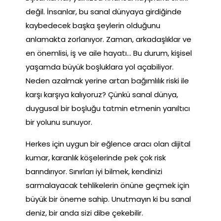
değil. İnsanlar, bu sanal dünyaya girdiğinde
kaybedecek başka şeylerin olduğunu
anlamakta zorlanıyor. Zaman, arkadaşlıklar ve
en önemlisi, iş ve aile hayatı… Bu durum, kişisel
yaşamda büyük boşluklara yol açabiliyor.
Neden azalmak yerine artan bağımlılık riski ile
karşı karşıya kalıyoruz? Çünkü sanal dünya,
duygusal bir boşluğu tatmin etmenin yanıltıcı
bir yolunu sunuyor.
Herkes için uygun bir eğlence aracı olan dijital
kumar, karanlık köşelerinde pek çok risk
barındırıyor. Sınırları iyi bilmek, kendinizi
sarmalayacak tehlikelerin önüne geçmek için
büyük bir öneme sahip. Unutmayın ki bu sanal
deniz, bir anda sizi dibe çekebilir.