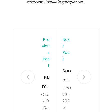
artırıyor. Özellikle gençler ve…
Pre
Nex
Viou
T
S
Pos
Pos
T
T
San
Ku
al
ma
Oca
Ku
Oca
k 10,
r
ma
k 10,
202
Ba
r ve
202
5