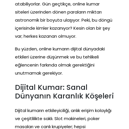
atabiliyorlar. Gün geçtikçe, online kumar
siteleri üzerinden dönen paraların miktarı
astronomik bir boyuta ulaşıyor. Peki, bu döngü
içerisinde kimler kazanıyor? Kesin olan bir şey
var; herkes kazanan olmuyor.
Bu yüzden, online kumarın dijital dünyadaki
etkileri üzerine düşünmek ve bu tehlikeli
eğlencenin farkında olmak gerektiğini
unutmamak gerekiyor.
Dijital Kumar: Sanal
Dünyanın Karanlık Köşeleri
Dijital kumarın etkileyiciliği, anlık erişim kolaylığı
ve çeşitlilikte saklı. Slot makineleri, poker
masaları ve canlı krupiyeler; hepsi