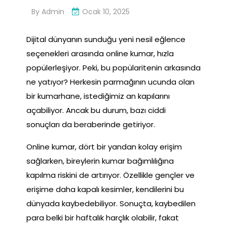
By
Admin
Ocak 10, 2025
Dijital dünyanın sunduğu yeni nesil eğlence
seçenekleri arasında online kumar, hızla
popülerleşiyor. Peki, bu popülaritenin arkasında
ne yatıyor? Herkesin parmağının ucunda olan
bir kumarhane, istediğimiz an kapılarını
açabiliyor. Ancak bu durum, bazı ciddi
sonuçları da beraberinde getiriyor.
Online kumar, dört bir yandan kolay erişim
sağlarken, bireylerin kumar bağımlılığına
kapılma riskini de artırıyor. Özellikle gençler ve
erişime daha kapalı kesimler, kendilerini bu
dünyada kaybedebiliyor. Sonuçta, kaybedilen
para belki bir haftalık harçlık olabilir, fakat