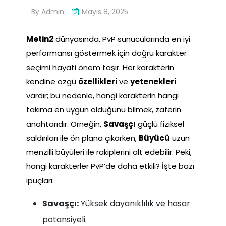
By
Admin
Mayıs 8, 2025
Metin2
dünyasında, PvP sunucularında en iyi
performansı göstermek için doğru karakter
seçimi hayati önem taşır. Her karakterin
kendine özgü
özellikleri
ve
yetenekleri
vardır; bu nedenle, hangi karakterin hangi
takıma en uygun olduğunu bilmek, zaferin
anahtarıdır. Örneğin,
Savaşçı
güçlü fiziksel
saldırıları ile ön plana çıkarken,
Büyücü
uzun
menzilli büyüleri ile rakiplerini alt edebilir. Peki,
hangi karakterler PvP’de daha etkili? İşte bazı
ipuçları:
Savaşçı:
Yüksek dayanıklılık ve hasar
potansiyeli.