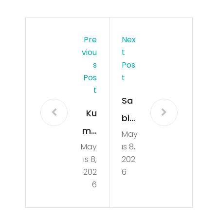
Pre
Nex
Viou
T
S
Pos
Pos
T
T
Sa
Ku
bih
ma
May
a
May
ıs 8,
rin
Go
ıs 8,
202
Uzu
kce
202
6
n
6
n
Va
Tra