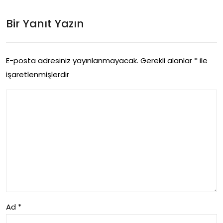
deli
nsf
Etki
Bir Yanıt Yazın
erd
leri
e
Hiz
E-posta adresiniz yayınlanmayacak.
Gerekli alanlar
*
ile
işaretlenmişlerdir
me
t
Kali
tesi
Pro
ble
mle
ri
Ad
*