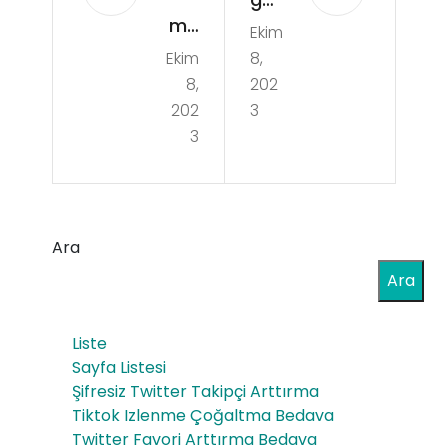
ma
Ekim
Saç
Ekim
8,
roll
Göl
8,
202
er
gel
202
3
Kull
3
end
an
irm
anl
e
ar
Ara
Fiy
Ön
Ara
atı
ces
Liste
i
Sayfa Listesi
Son
Şifresiz Twitter Takipçi Arttırma
Tiktok Izlenme Çoğaltma Bedava
rası
Twitter Favori Arttırma Bedava