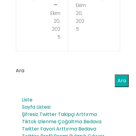
mi
Ekim
ülü
Ekim
20,
Avi
Sho
20,
202
zesi
wla
202
5
Üre
5
rda
ticil
Yay
erin
ıncı
in
Ara
Baş
Dijit
Ara
arıs
al
ını
Liste
Arşi
Ölç
Sayfa Listesi
vle
Şifresiz Twitter Takipçi Arttırma
me
Tiktok Izlenme Çoğaltma Bedava
me
Twitter Favori Arttırma Bedava
Sist