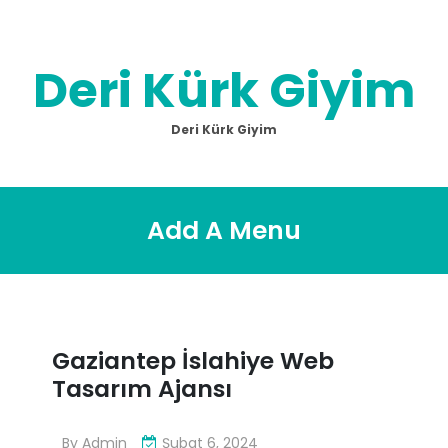
Skip
to
content
Deri Kürk Giyim
Deri Kürk Giyim
Add A Menu
Gaziantep İslahiye Web
Tasarım Ajansı
By
Admin
Şubat 6, 2024