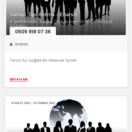
Sanayi Tipi Arıtma - Enarsis
Şerifali Mah. Turgut Özal Bulvarı No:10 Ümraniye/
İSTANBUL
0505 918 07 36
Enarsis
Temiz Su, Sağlıklı Bir Gelecek İçindir
DETAYLAR
AVUKAT SEO - İSTANBUL SEO