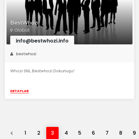
BestWhozi
Global
info@bestwhozi.info
bestwhozi
Whozi Stili, Bestwhozi Dokunuşu!
DETAYLAR
Previous
1
2
3
4
5
6
7
8
9