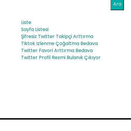
def
Ara
an
Kitl
dro
Liste
eni
lon
Sayfa Listesi
zi
Şifresiz Twitter Takipçi Arttırma
e 10
Tiktok Izlenme Çoğaltma Bedava
Büy
MG
Twitter Favori Arttırma Bedava
üt
Twitter Profil Resmi Bulanık Çıkıyor
100
me
TA
BLE
T
Fiy
at
Proudly powered by WordPress