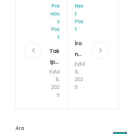
Pre
Nex
Viou
T
S
Pos
Pos
T
T
İro
Tak
n
ipçi
Eylül
Pha
Eylül
5,
Sat
rm
5,
202
ın
a
202
5
Al
5
An
ma
ava
ile
r
He
Ara
Ox