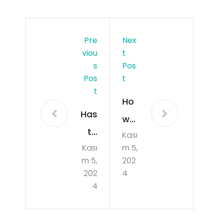
Pre
Nex
Viou
T
S
Pos
Pos
T
T
Ho
Has
w
ta
Kası
to
Kası
m 5,
Yat
Sta
m 5,
202
akl
rt
202
4
arı
4
You
ve
r