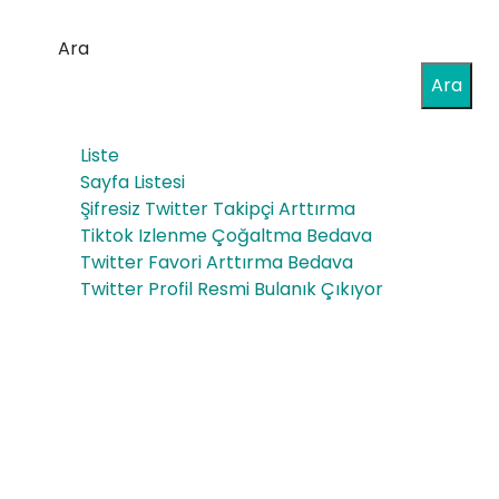
Fizi
Ow
kse
Ara
n
l
Ara
Tel
Sa
egr
Liste
ğlık
am
Sayfa Listesi
Şifresiz Twitter Takipçi Arttırma
Ch
Tiktok Izlenme Çoğaltma Bedava
ann
Twitter Favori Arttırma Bedava
Twitter Profil Resmi Bulanık Çıkıyor
el
an
d
Gai
n
Foll