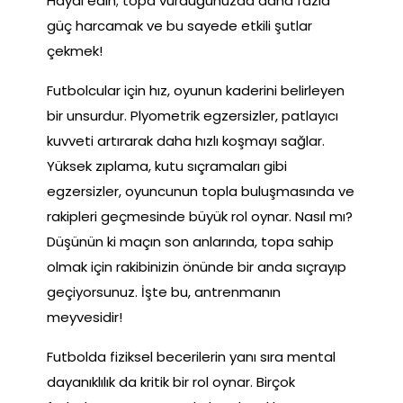
Hayal edin; topa vurduğunuzda daha fazla
güç harcamak ve bu sayede etkili şutlar
çekmek!
Futbolcular için hız, oyunun kaderini belirleyen
bir unsurdur. Plyometrik egzersizler, patlayıcı
kuvveti artırarak daha hızlı koşmayı sağlar.
Yüksek zıplama, kutu sıçramaları gibi
egzersizler, oyuncunun topla buluşmasında ve
rakipleri geçmesinde büyük rol oynar. Nasıl mı?
Düşünün ki maçın son anlarında, topa sahip
olmak için rakibinizin önünde bir anda sıçrayıp
geçiyorsunuz. İşte bu, antrenmanın
meyvesidir!
Futbolda fiziksel becerilerin yanı sıra mental
dayanıklılık da kritik bir rol oynar. Birçok