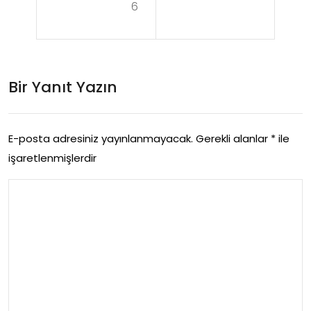
6
nay
al
anl
Paz
ard
arl
Bir Yanıt Yazın
a
am
Ken
asi
din
E-posta adresiniz yayınlanmayacak.
Gerekli alanlar
*
ile
işaretlenmişlerdir
e
Zar
ar
Egili
mi