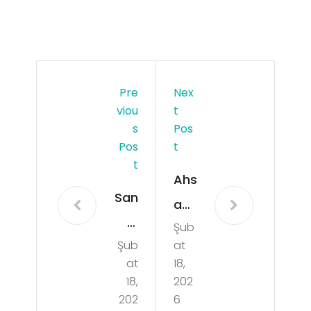
Pre
Nex
Viou
T
S
Pos
Pos
T
T
Ahs
San
ap
al
Şub
Pal
Şub
at
Bah
etle
at
18,
is
rin
18,
202
Oy
202
6
Dijit