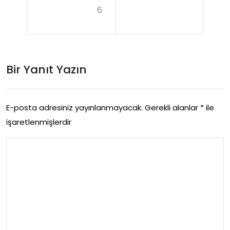
gul
6
nay
am
anl
a
ard
Site
Bir Yanıt Yazın
a
leri
Ken
Nas
din
E-posta adresiniz yayınlanmayacak.
Gerekli alanlar
*
ile
il
işaretlenmişlerdir
e
Sec
Zar
ilir
ar
Egili
mi