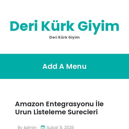
Skip
to
content
Deri Kürk Giyim
Deri Kürk Giyim
Add A Menu
Amazon Entegrasyonu İle
Urun Listeleme Surecleri
By
Admin
Şubat 9, 2026