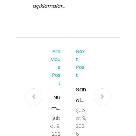
açıklamalar…
Pre
Nex
Viou
T
S
Pos
Pos
T
T
San
Nu
al
ma
Şub
Bah
Şub
at 9,
ra
is
at 9,
202
Sor
Oy
202
6