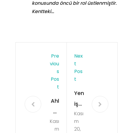
konusunda öncü bir rol üstlenmiştir.
Kentteki…
Pre
Nex
Viou
T
S
Pos
Pos
T
T
Yen
Ahl
işe
at
Kası
hir
Kası
m
Par
/
m
20,
t