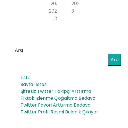
Diy
20,
202
Tim
202
3
arb
3
e İş
akır
İlan
Saç
ları
Sim
Ara
ilas
Ara
yon
u –
Liste
Sayfa Listesi
Saç
Şifresiz Twitter Takipçi Arttırma
Göl
Tiktok Izlenme Çoğaltma Bedava
Twitter Favori Arttırma Bedava
gel
Twitter Profil Resmi Bulanık Çıkıyor
end
irm